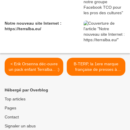
Notre nouveau site Internet :
https://terralba.eu/
< Erik Orsenna déc-ouvre
B-TERP, la 1ere marque
un pack enfant Terralba... :)
française de presses à
extraction d'huiles
essentielles (rosin) ! >
Hébergé par Overblog
Top articles
Pages
Contact
Signaler un abus