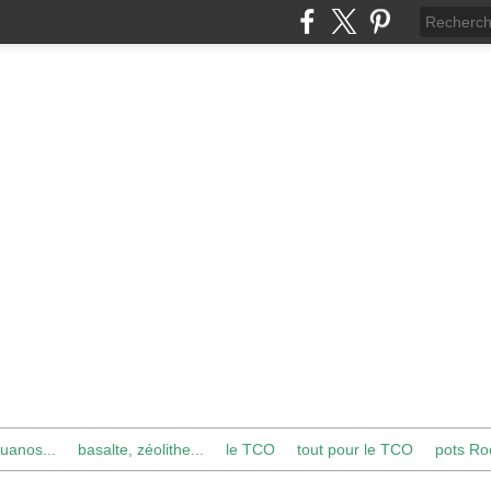
uanos...
basalte, zéolithe...
le TCO
tout pour le TCO
pots Ro