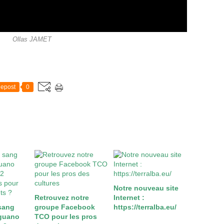
Ollas JAMET
epost
0
Notre nouveau site
Retrouvez notre
Internet :
sang
groupe Facebook
https://terralba.eu/
 guano
TCO pour les pros