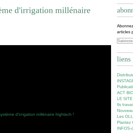
e d'irrigation millénaire
abon
Abonnez
articles 
liens
Distribu
INSTA
Publica
ACT BIO
LE SIT
Ils trava
Nouveau
Les OL
Plantez
INFOS-c