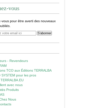
nez-vous
-vous pour être averti des nouveaux
publiés.
teurs - Revendeurs
GRAM
tions TCO aux Éditions TERRALBA
 SYSTEM pour les pros
E TERRALBA.EU
illent avec nous
tés Produits
LAS
 Chez Nous
ontacts