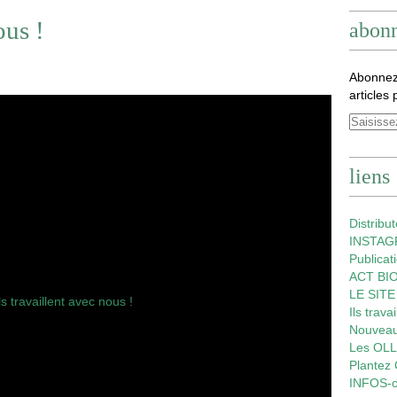
ous !
abon
Abonnez
articles 
liens
Distribu
INSTA
Publica
ACT BIO
LE SIT
Ils trava
Nouveau
Les OL
Plantez
INFOS-c