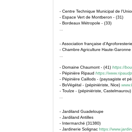
- Centre Technique Municipal de l'Unio
- Espace Vert de Montberon - (31)
- Bordeaux Métropole - (33)
...
- Association française d'Agroforesteri
- Chambre Agriculture Haute-Garonne
...
- Domaine Chaumont - (41)
https://bo
- Pépinière Ripaud
https://www.ripaud
- Pépinière Caillods - (paysagiste et pé
- BoVégétal - (pépiniériste, Nice)
www.
-
Toulze - (pépiniériste, Castelmaurou
...
- Jardiland Guadeloupe
- Jardiland Antilles
- Intermarché (31380)
- Jardinerie Solignac
https://www.jardi