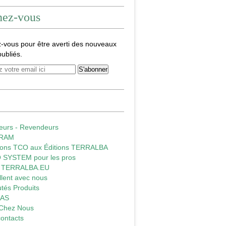
nez-vous
-vous pour être averti des nouveaux
publiés.
teurs - Revendeurs
GRAM
tions TCO aux Éditions TERRALBA
 SYSTEM pour les pros
E TERRALBA.EU
illent avec nous
tés Produits
LAS
 Chez Nous
ontacts