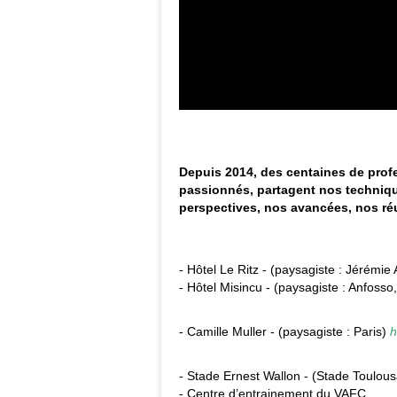
Depuis 2014, des centaines de profes
passionnés, partagent nos technique
perspectives, nos avancées, nos ré
- Hôtel Le Ritz - (paysagiste : Jérémie A
- Hôtel
Misincu - (paysagiste : Anfosso
- Camille Muller - (paysagiste : Paris)
h
- Stade Ernest Wallon - (Stade Toulou
- Centre d’entrainement du VAFC