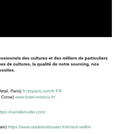
sionnels des cultures et des milliers de particuliers
s de cultures, la qualité de notre sourcing, nos
ussites.
ttali, Paris)
fr.ritzparis.com/fr-FR
, Corse)
www.hotel-misincu.fr/
ttps://camillemuller.com/
sain)
https://www.stadetoulousain.fr/ernest-wallon