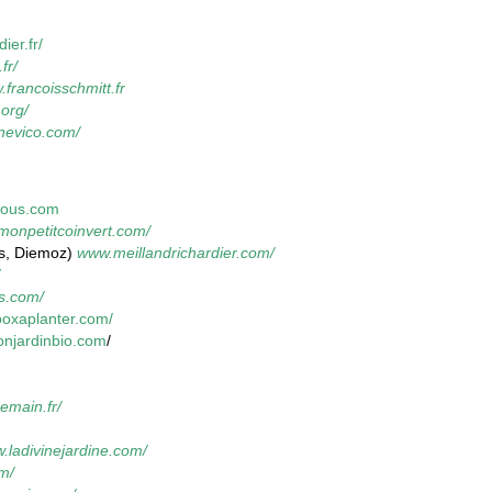
er.fr/
fr/
francoisschmitt.fr
.org/
inevico.com/
nous.com
onpetitcoinvert.com/
ins, Diemoz)
www.meillandrichardier.com/
s.com/
aboxaplanter.com/
njardinbio.com
/
emain.fr/
w.ladivinejardine.com/
m/