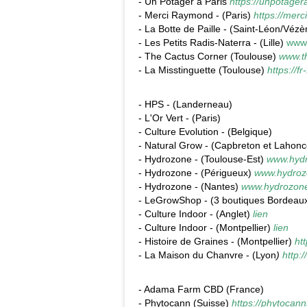
- Un Potager à Paris
https://unpotager
- Merci Raymond - (Paris)
https://merc
- La Botte de Paille - (Saint-Léon/Véz
- Les Petits Radis-Naterra - (Lille)
www.
- The Cactus Corner (Toulouse)
www.t
- La Misstinguette (Toulouse)
https://f
- HPS - (Landerneau)
- L'Or Vert - (Paris)
- Culture Evolution - (Belgique)
- Natural Grow - (Capbreton et Lahon
- Hydrozone - (Toulouse-Est)
www.hydr
- Hydrozone - (Périgueux)
www.hydrozo
-
Hydrozone - (Nantes)
www.hydrozone
- LeGrowShop - (3 boutiques Bordeau
- Culture Indoor - (Anglet)
lien
- Culture Indoor - (Montpellier)
lien
- Histoire de Graines - (Montpellier)
ht
- La Maison du Chanvre - (Lyon
)
http:
- Adama Farm CBD (France)
- Phytocann (Suisse)
https://phytocan