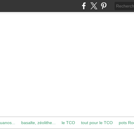
uanos...
basalte, zéolithe...
le TCO
tout pour le TCO
pots Ro