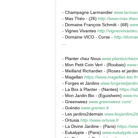
- Champagne Larmandier
www.larmandi
- Mas Théo - (26)
http://www.mas-theo.
- Domaine François Schmitt - (68)
www.
- Vignes Vivantes
http://vignesvivantes
- Domaine VICO - Corse
-
http://doma
...
- Planter chez Nous
www.plantezchez
- Mon Petit Coin Vert - (Roubaix)
www.m
- Meilland Richardier - (Roses et jard
- Magellan
https://www.magellan-bio.fr/
- Forges et Jardins
www.forgesetjardin
- La Box à Planter - (Nantes)
https://l
- Mon Jardin Bio - (Eguisheim)
www.mo
- Greenweez
www.greenweez.com/
-
Grénéo
www.greneo.fr
-
Les jardins2demain
www.lesjardins2d
- Ortusia
http://www.ortusia.fr
- La Divine Jardine - (Paris)
https://ww
- Eukalypte - (Paris)
www.eukalypte.co