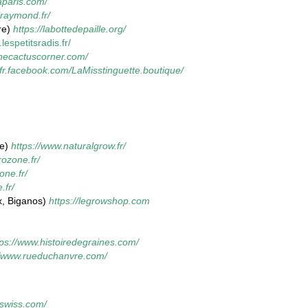
aparis.com/
iraymond.fr/
ère)
https://labottedepaille.org/
lespetitsradis.fr/
hecactuscorner.com/
r-fr.facebook.com/LaMisstinguette.boutique/
ce)
https://www.naturalgrow.fr/
ozone.fr/
ne.fr/
.fr/
x, Biganos)
https://legrowshop.com
tps://www.histoiredegraines.com/
//www.rueduchanvre.com/
nswiss.com/