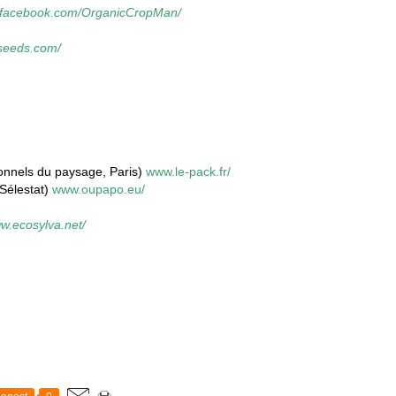
-fr.facebook.com/OrganicCropMan/
oseeds.com/
onnels du paysage, Paris)
www.le-pack.fr/
 Sélestat)
www.oupapo.eu/
w.ecosylva.net/