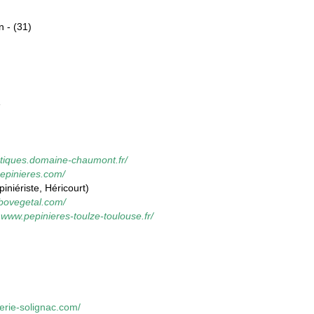
n - (31)
e
utiques.domaine-chaumont.fr/
pepinieres.com/
piniériste, Héricourt)
bovegetal.com/
)
www.pepinieres-toulze-toulouse.fr/
nerie-solignac.com/