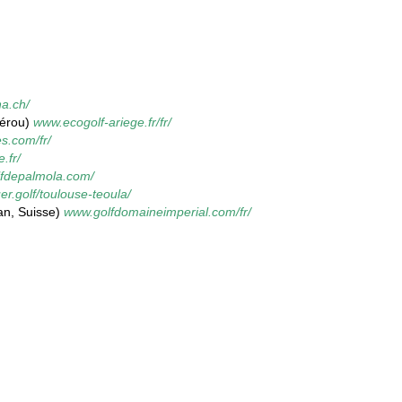
a.ch/
Sérou)
www.ecogolf-ariege.fr/fr/
s.com/fr/
.fr/
fdepalmola.com/
uer.golf/toulouse-teoula/
an, Suisse)
www.golfdomaineimperial.com/fr/