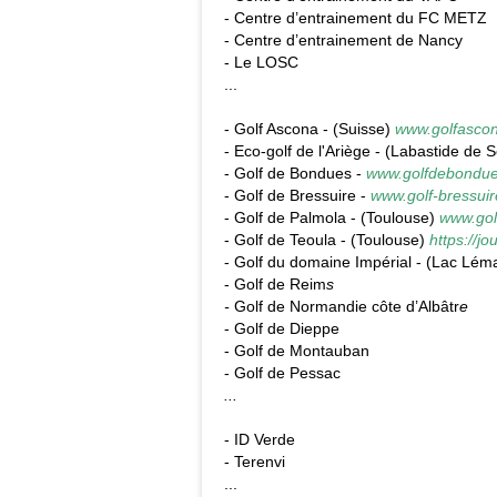
- Centre d’entrainement du FC METZ
- Centre d’entrainement de Nancy
- Le LOSC
...
- Golf Ascona - (Suisse)
www.golfascon
- Eco-golf de l'Ariège - (Labastide de 
- Golf de Bondues -
www.golfdebondue
- Golf de Bressuire -
www.golf-bressuire
- Golf de Palmola - (Toulouse)
www.gol
- Golf de Teoula - (Toulouse)
https://jo
- Golf du domaine Impérial - (Lac Lém
- Golf de Reim
s
-
Golf de Normandie côte d’Albâtr
e
- Golf de Dieppe
- Golf de Montauban
- Golf de Pessac
...
- ID Verde
- Terenvi
...