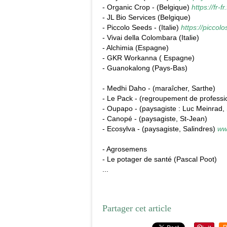
- Organic Crop - (Belgique)
https://fr
- JL Bio Services (Belgique)
- Piccolo Seeds - (Italie)
https://piccol
- Vivai della Colombara (Italie)
- Alchimia (Espagne)
- GKR Workanna ( Espagne)
- Guanokalong (Pays-Bas)
- Medhi Daho - (maraîcher, Sarthe)
- Le Pack - (regroupement de professi
- Oupapo - (paysagiste : Luc Meinrad,
- Canopé - (paysagiste, St-Jean)
- Ecosylva - (paysagiste, Salindres)
ww
- Agrosemens
- Le potager de santé (Pascal Poot)
...
Partager cet article