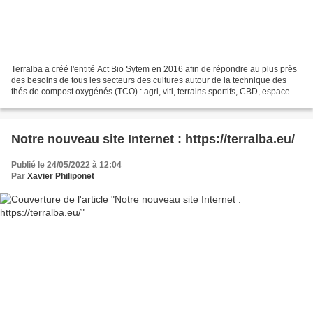
Terralba a créé l'entité Act Bio Sytem en 2016 afin de répondre au plus près
des besoins de tous les secteurs des cultures autour de la technique des
thés de compost oxygénés (TCO) : agri, viti, terrains sportifs, CBD, espaces
verts... Merci de vous y...
Notre nouveau site Internet : https://terralba.eu/
Publié le 24/05/2022 à 12:04
Par
Xavier Philiponet