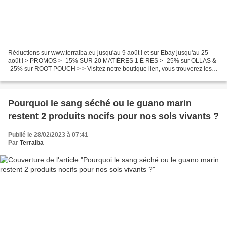
Réductions sur www.terralba.eu jusqu'au 9 août ! et sur Ebay jusqu'au 25
août ! > PROMOS > -15% SUR 20 MATIÈRES 1 È RES > -25% sur OLLAS &
-25% sur ROOT POUCH > > Visitez notre boutique lien, vous trouverez les
pots géotextiles Root Pouch et Gronest,...
Pourquoi le sang séché ou le guano marin
restent 2 produits nocifs pour nos sols vivants ?
Publié le 28/02/2023 à 07:41
Par
Terralba